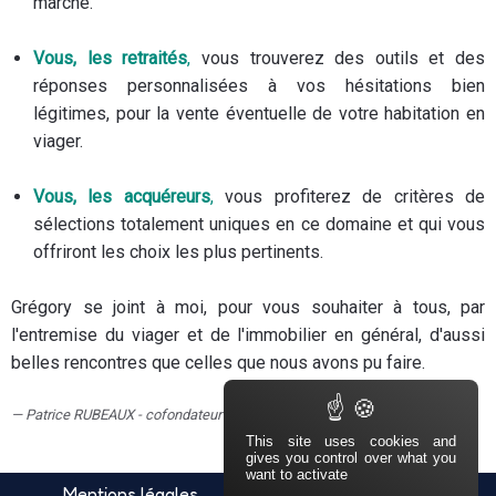
marché.
Vous, les retraités
,
vous trouverez des outils et des
réponses personnalisées à vos hésitations bien
légitimes, pour la vente éventuelle de votre habitation en
viager.
Vous, les acquéreurs
,
vous profiterez de critères de
sélections totalement uniques en ce domaine et qui vous
offriront les choix les plus pertinents.
Grégory se joint à moi, pour vous souhaiter à tous, par
l'entremise du viager et de l'immobilier en général, d'aussi
belles rencontres que celles que nous avons pu faire.
Patrice RUBEAUX - cofondateur et président de Viager Diffusion
This site uses cookies and
gives you control over what you
want to activate
PIED DE PAGE
Navigation secondaire
Mentions légales
Politique de confidentialité