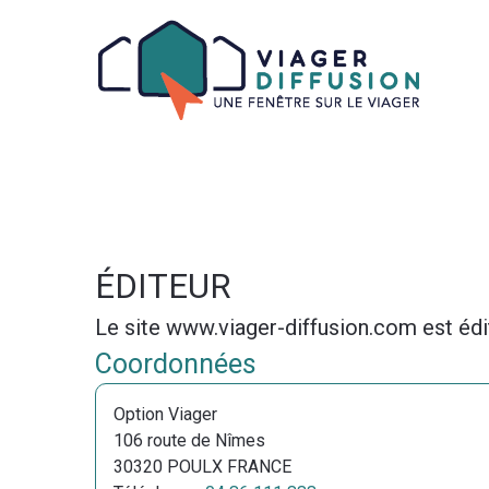
Aparté haute
Liens
Mentions légales
EN-TÊTE
Na
ÉDITEUR
Le site www.viager-diffusion.com est édi
Coordonnées
Option Viager
106 route de Nîmes
30320 POULX FRANCE