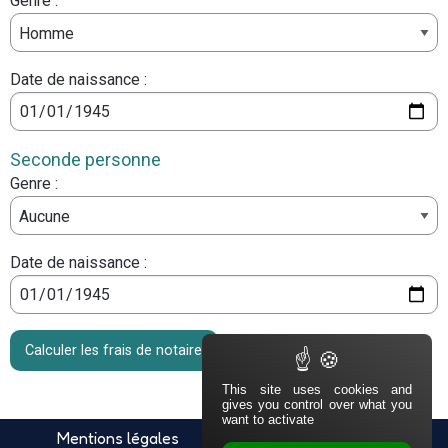
Genre :
Date de naissance :
Seconde personne
Genre :
Date de naissance :
Calculer les frais de notaire
This site uses cookies and
gives you control over what you
want to activate
PIED DE PAGE
Navigation secondaire
Mentions légales
Politique de confidentialité