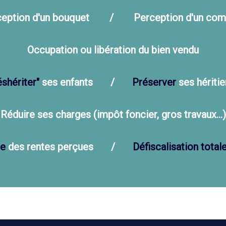
eption d'un bouquet / Perception d'un com
Occupation ou libération du bien vendu
éshériter"
ses enfants /
Préserver
ses h
Réduire ses charges (impôt foncier, gros travaux...)
le
des rentes perçues /
Défiscalisation total