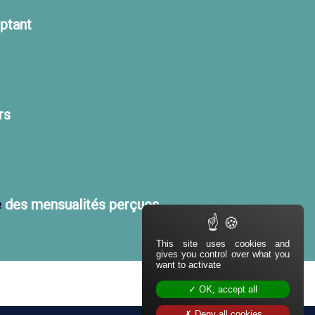
ptant
éritiers
e
des mensualités perçues
This site uses cookies and
gives you control over what you
want to activate
OK, accept all
Deny all cookies