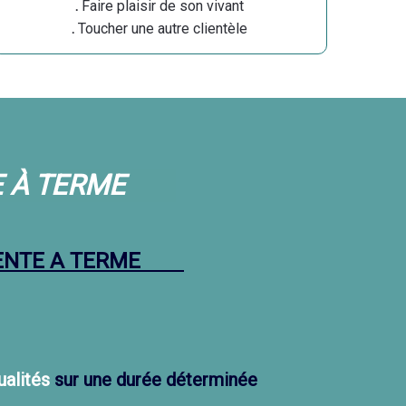
.
Faire plaisir de son vivant
.
Toucher une autre clientèle
E À TERME
ENTE A TERME
alités
sur une durée déterminée