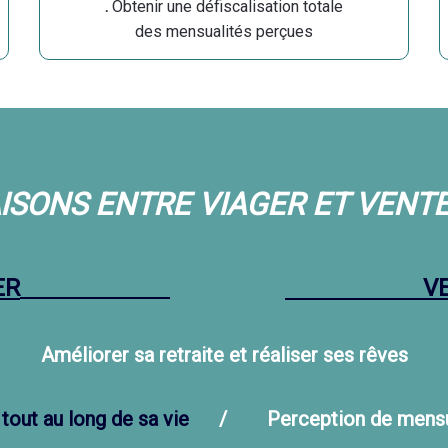
.
Obtenir une défiscalisation totale
des mensualités perçues
SONS ENTRE VIAGER ET VENT
ER
V
Améliorer sa retraite et réaliser ses rêves
s
tout au long de sa vie
/ Perception de mensu