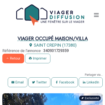
Aparté haute
Liens
Maison viager à vendre occupé 6 pièces 
EN-TÊTE
VIAGER OCCUPÉ MAISON/VILLA
SAINT CREPIN (17380)
Navigation catalogue
Référence de l'annonce :
340931729359
Retour
Imprimer
Partager via...
Email
Twitter
Facebook
LinkedIn
Exclusivité