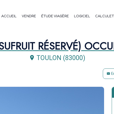
, bel appartement en
vigation principale
ACCUEIL
VENDRE
ÉTUDE VIAGÈRE
LOGICIEL
CALCULET
USUFRUIT RÉSERVÉ) OCC
TOULON (83000)
E