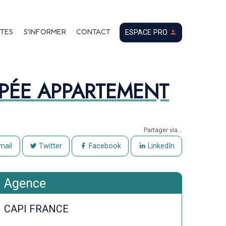
 nue-propriété
TES
S'INFORMER
CONTACT
ESPACE PRO
UPÉE APPARTEMENT
Partager via...
mail
Twitter
Facebook
LinkedIn
Agence
CAPI FRANCE