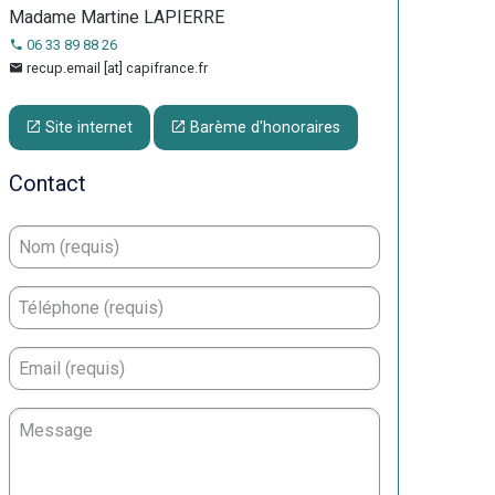
Madame Martine LAPIERRE
06 33 89 88 26
recup.email [at] capifrance.fr
Site internet
Barème d'honoraires
Contact