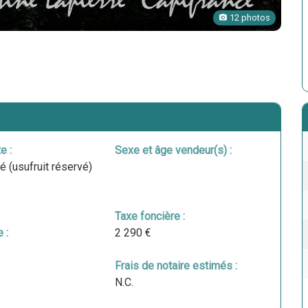
12 photos
e :
Sexe et âge vendeur(s) :
é (usufruit réservé)
Taxe foncière :
 :
2 290 €
Frais de notaire estimés :
N.C.