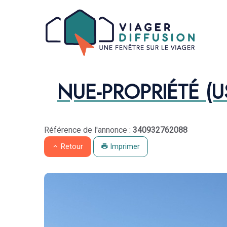
Aparté haute
Liens
Proche du Mont Faron
EN-TÊTE
Na
NUE-PROPRIÉTÉ (
Navigation catalogue
Référence de l'annonce :
340932762088
Retour
Imprimer