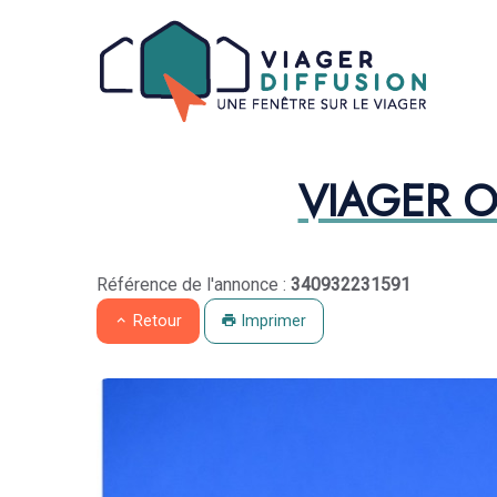
Aparté haute
Liens
Maison Viager Occup
EN-TÊTE
Na
VIAGER 
Navigation catalogue
Référence de l'annonce :
340932231591
Retour
Imprimer