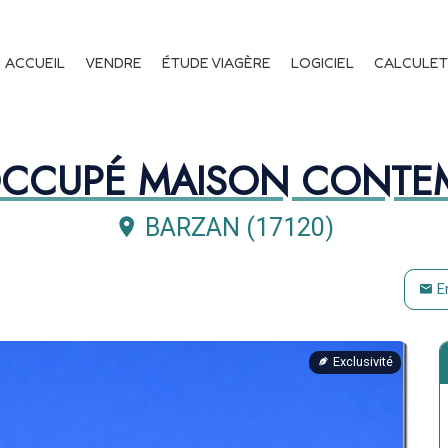
ée 130 m² Vue Excep
vigation principale
ACCUEIL
VENDRE
ÉTUDE VIAGÈRE
LOGICIEL
CALCULET
OCCUPÉ MAISON CONTE
BARZAN (17120)
E
Exclusivité