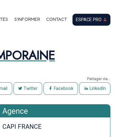
tionnelle BARZAN (1
TES
S'INFORMER
CONTACT
ESPACE PRO
MPORAINE
Partager via...
mail
Twitter
Facebook
LinkedIn
Agence
CAPI FRANCE