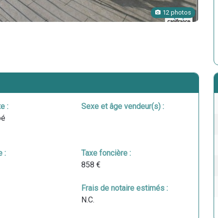
12 photos
e :
Sexe et âge vendeur(s) :
pé
 :
Taxe foncière :
858 €
Frais de notaire estimés :
N.C.