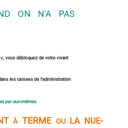
D ON N'A PAS
re,
vous débloquez de votre vivant
dans les caisses de l'administration
ies par eux-mêmes.
ENT
TERME
LA NUE-
À
OU