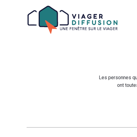
Aparté haute
Liens
Le viager ou la vente 
EN-TÊTE
Na
Les personnes qui
ont toute